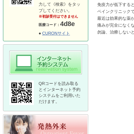
力して《検索》をタッ
免疫力が低下する
プしてください。
ペインクリニック
※初診受付はできません
最近は効果的な薬
4d8e
痛みが完全になく
医療コード：
勿論、治療しない
●
CURONサイト
QRコードを読み取る
とインターネット予約
システムをご利用いた
だけます。