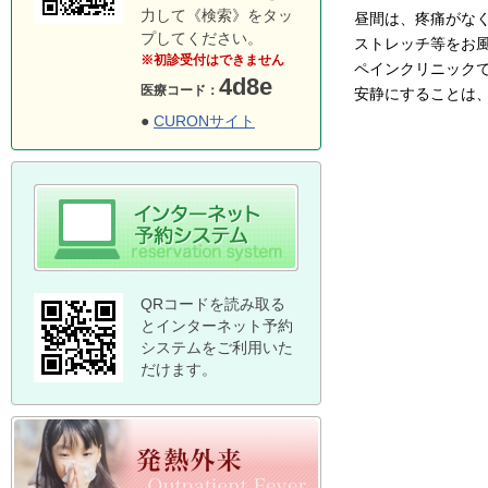
力して《検索》をタッ
昼間は、疼痛がな
プしてください。
ストレッチ等をお
※初診受付はできません
ペインクリニック
4d8e
医療コード：
安静にすることは
●
CURONサイト
QRコードを読み取る
とインターネット予約
システムをご利用いた
だけます。