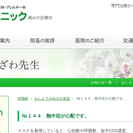
専門治療か
お知らせ一覧
｜
おしえ
HOME
おしえてかめざわ先生
№１４４ 熱中症が心配です。
№１４４ 熱中症が心配です。
マスクを着用していると、心拍数や呼吸数、血中CO2濃度、
入