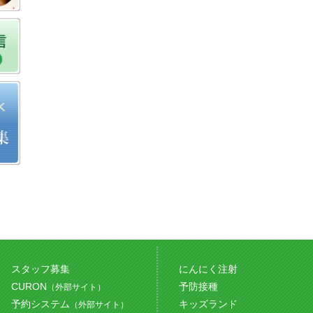
スタッフ募集
にんにく注射
CURON
予防接種
（外部サイト）
予約システム
キッズランド
（外部サイト）