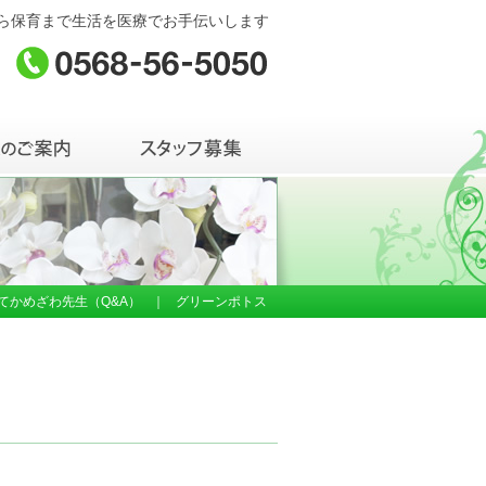
ら保育まで生活を医療でお手伝いします
てかめざわ先生（Q&A）
｜
グリーンポトス