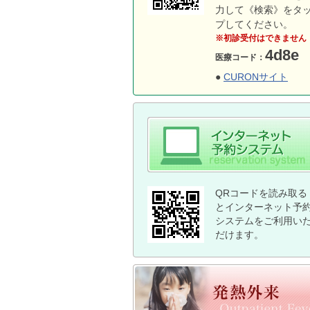
力して《検索》をタ
プしてください。
※初診受付はできません
4d8e
医療コード：
●
CURONサイト
QRコードを読み取る
とインターネット予
システムをご利用い
だけます。