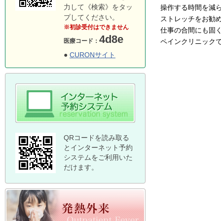
力して《検索》をタッ
操作する時間を減
プしてください。
ストレッチをお勧
※初診受付はできません
仕事の合間にも固
4d8e
ペインクリニック
医療コード：
●
CURONサイト
QRコードを読み取る
とインターネット予約
システムをご利用いた
だけます。