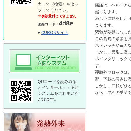
力して《検索》をタッ
腰痛は、ヘルニア
プしてください。
起こります。
※初診受付はできません
激しい運動をした
4d8e
医療コード：
まります。
緊張が限界になっ
●
CURONサイト
この筋肉の緊張を
ストレッチやヨガ
しかし、異常に高
ペインクリニック
す。
硬膜外ブロックは
部・下肢の痛みに
QRコードを読み取る
しかし、症状がひ
とインターネット予約
なら、早めの受診
システムをご利用いた
だけます。